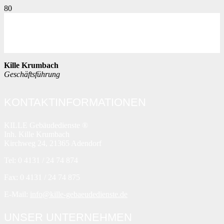
Kille Krumbach
Geschäftsführung
KONTAKTINFORMATIONEN
KILLE Gebäudedienste ®
Inh. Kille Krumbach
Kirchweg 24, 21365 Adendorf
Tel: 0 4131 / 24 74 874
Fax: 0 4131 / 24 74 875
E-Mail:
info@kille-gebaeudedienste.de
UNSER UNTERNEHMEN